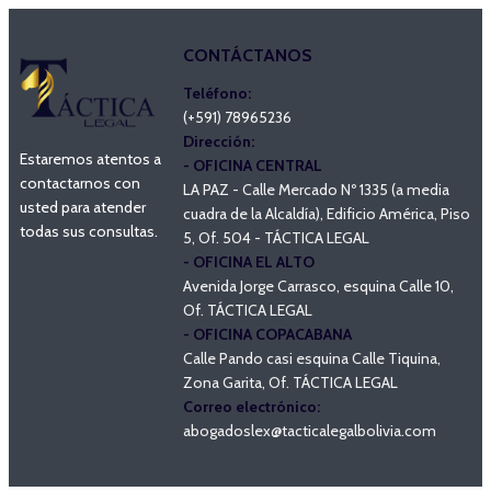
CONTÁCTANOS
Teléfono:
(+591) 78965236
Dirección:
Estaremos atentos a
- OFICINA CENTRAL
contactarnos con
LA PAZ - Calle Mercado Nº 1335 (a media
usted para atender
cuadra de la Alcaldía), Edificio América, Piso
todas sus consultas.
5, Of. 504 - TÁCTICA LEGAL
- OFICINA EL ALTO
Avenida Jorge Carrasco, esquina Calle 10,
Of. TÁCTICA LEGAL
- OFICINA COPACABANA
Calle Pando casi esquina Calle Tiquina,
Zona Garita, Of. TÁCTICA LEGAL
Correo electrónico:
abogadoslex@tacticalegalbolivia.com